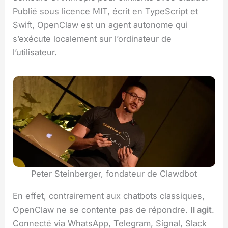
Publié sous licence MIT, écrit en TypeScript et
Swift, OpenClaw est un agent autonome qui
s’exécute localement sur l’ordinateur de
l’utilisateur.
Peter Steinberger, fondateur de Clawdbot
En effet, contrairement aux chatbots classiques,
OpenClaw ne se contente pas de répondre.
Il agit
.
Connecté via WhatsApp, Telegram, Signal, Slack