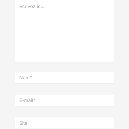
Écrivez
ici…
Nom*
E-
mail*
Site