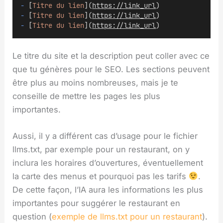
-
 [
Titre du lien
](
https://link_url
)
-
 [
Titre du lien
](
https://link_url
)
-
 [
Titre du lien
](
https://link_url
)
Le titre du site et la description peut coller avec ce
que tu génères pour le SEO. Les sections peuvent
être plus au moins nombreuses, mais je te
conseille de mettre les pages les plus
importantes.
Aussi, il y a différent cas d’usage pour le fichier
llms.txt, par exemple pour un restaurant, on y
inclura les horaires d’ouvertures, éventuellement
la carte des menus et pourquoi pas les tarifs
.
De cette façon, l’IA aura les informations les plus
importantes pour suggérer le restaurant en
question (
exemple de llms.txt pour un restaurant
).