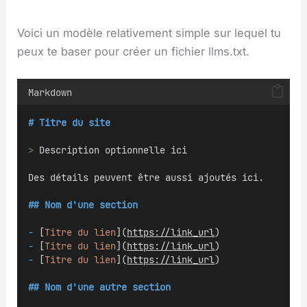
Voici un modèle relativement simple sur lequel tu
peux te baser pour créer un fichier llms.txt.
Markdown
# Titre du site
>
 Description optionnelle ici
Des détails peuvent être aussi ajoutés ici.
## Nom d'une section
-
 [
Titre du lien
](
https://link_url
)
-
 [
Titre du lien
](
https://link_url
)
-
 [
Titre du lien
](
https://link_url
)
## Nom d'une autre section