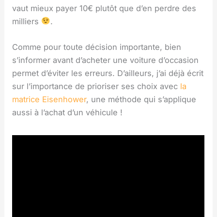
vaut mieux payer 10€ plutôt que d’en perdre des
milliers
.
Comme pour toute décision importante, bien
s’informer avant d’acheter une voiture d’occasion
permet d’éviter les erreurs. D’ailleurs, j’ai déjà écrit
sur l’importance de prioriser ses choix avec
la
matrice Eisenhower
, une méthode qui s’applique
aussi à l’achat d’un véhicule !