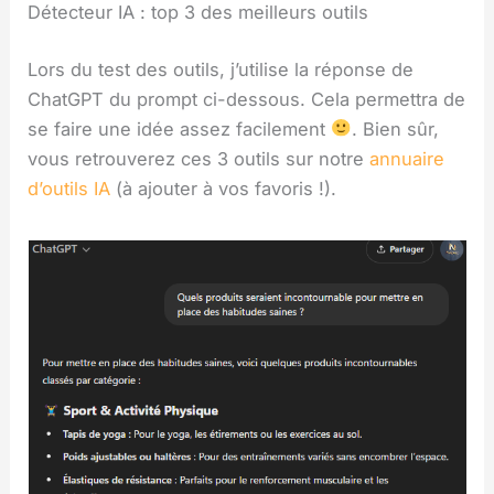
Détecteur IA : top 3 des meilleurs outils
Lors du test des outils, j’utilise la réponse de
ChatGPT du prompt ci-dessous. Cela permettra de
se faire une idée assez facilement
. Bien sûr,
vous retrouverez ces 3 outils sur notre
annuaire
d’outils IA
(à ajouter à vos favoris !).